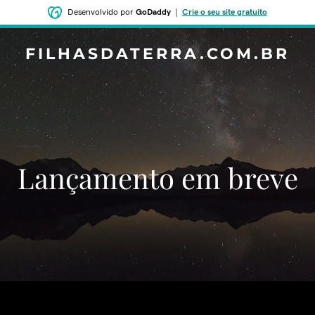
Desenvolvido por
GoDaddy
|
Crie o seu site gratuito
FILHASDATERRA.COM.BR
‌‌Lançamento em breve