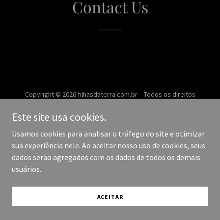
Contact Us
Copyright © 2026 filhasdaterra.com.br – Todos os direitos
reservados.
Este site usa cookies.
Desenvolvido por
Usamos cookies para analisar o tráfego do site e otimizar
sua experiência nele. Ao aceitar nosso uso de cookies, seus
dados serão agregados com os dados de todos os demais
usuários.
ACEITAR